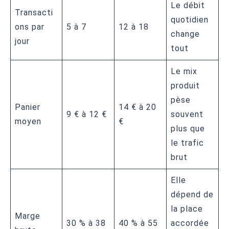
Le débit
Transacti
quotidien
ons par
5 à 7
12 à 18
change
jour
tout
Le mix
produit
pèse
Panier
14 € à 20
9 € à 12 €
souvent
moyen
€
plus que
le trafic
brut
Elle
dépend de
la place
Marge
30 % à 38
40 % à 55
accordée